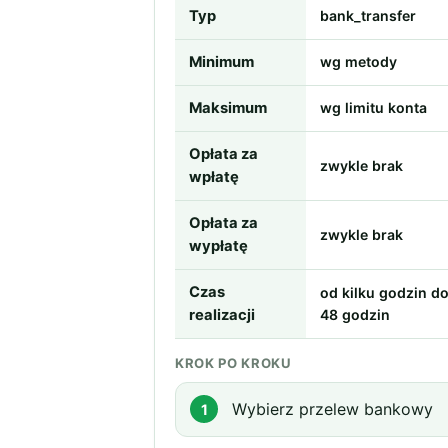
Typ
bank_transfer
Minimum
wg metody
Maksimum
wg limitu konta
Opłata za
zwykle brak
wpłatę
Opłata za
zwykle brak
wypłatę
Czas
od kilku godzin d
realizacji
48 godzin
KROK PO KROKU
Wybierz przelew bankowy