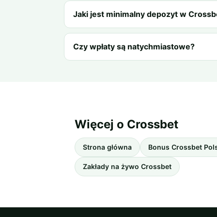
Jaki jest minimalny depozyt w Crossb
Czy wpłaty są natychmiastowe?
Więcej o Crossbet
Strona główna
Bonus Crossbet Pol
Zakłady na żywo Crossbet