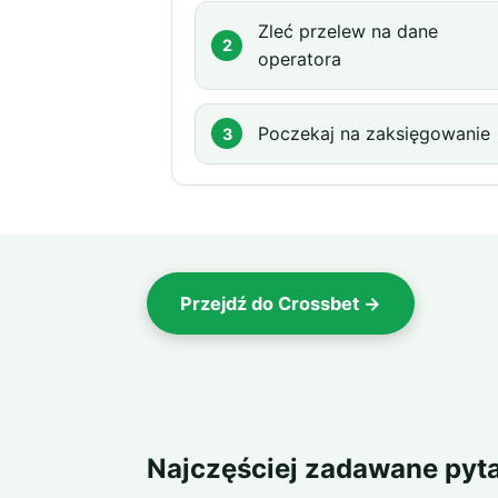
Zleć przelew na dane
operatora
Poczekaj na zaksięgowanie
Przejdź do Crossbet →
Najczęściej zadawane pyt