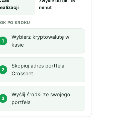
Czas
zwykle do ok. 15
realizacji
minut
OK PO KROKU
Wybierz kryptowalutę w
kasie
Skopiuj adres portfela
Crossbet
Wyślij środki ze swojego
portfela