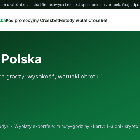
iem uzależnienia i strat finansowych i nie jest sposobem na zarobek. Graj odpo
ska
Kod promocyjny Crossbet
Metody wpłat Crossbet
 Polska
h graczy: wysokość, warunki obrotu i
y) · Wypłaty e-portfele: minuty–godziny · karty: 1–3 dni · krypt