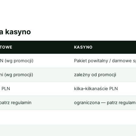
a kasyno
RTOWE
KASYNO
N (wg promocji)
Pakiet powitalny / darmowe s
ni (wg promocji)
zależny od promocji
e PLN
kilka–kilkanaście PLN
patrz regulamin
ograniczona — patrz regulam