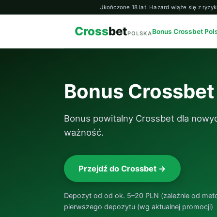
Ukończone 18 lat. Hazard wiąże się z ryzyk
Cross
bet
Bonus Crossbet Pol
POLSKA
Bonus Crossbet
Bonus powitalny Crossbet dla nowyc
ważność.
Przejdź do Crossbet →
Depozyt od od ok. 5–20 PLN (zależnie od metod
pierwszego depozytu (wg aktualnej promocji)