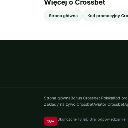
Więcej o Crossbet
Strona główna
Kod promocyjny Cro
Strona główna
Bonus Crossbet Polska
Kod pro
Zakłady na żywo Crossbet
Aviator Crossbet
A
Ukończone 18 lat. Graj odpowiedzialnie.
18+