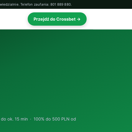
wiedzialnie. Telefon zaufania: 801 889 880.
Przejdź do Crossbet →
o: do ok. 15 min · 100% do 500 PLN od